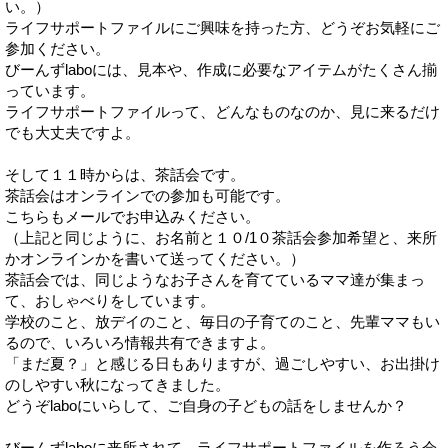
い。）
ライフサポートファイルにご興味を持った方、どうぞお気軽にご
参加ください。
びーんずlaboには、見本や、作成に必要なアイテムがたくさん揃
っています。
ライフサポートファイルって、どんなものなのか、見に来るだけ
でも大丈夫ですよ。
そして１１時からは、茶話会です。
茶話会はオンラインでの参加も可能です。
こちらもメールでお申込みください。
（上記と同じように、お名前と１０/1０茶話会参加希望と、来所
かオンラインかを書いて送ってください。）
茶話会では、同じようなお子さんを育てているママ達が集まっ
て、おしゃべりをしています。
学校のこと、放デイのこと、毎日の子育てのこと、先輩ママもい
るので、いろいろ情報共有できますよ。
「まだ夏？」と感じる日もありますが、過ごしやすい、お出掛け
のしやすい秋になってきました。
どうぞlaboにいらして、ご自身の子どもの話をしませんか？
びーんずlaboに来所されて、ライフサポートファイルを作ろう会